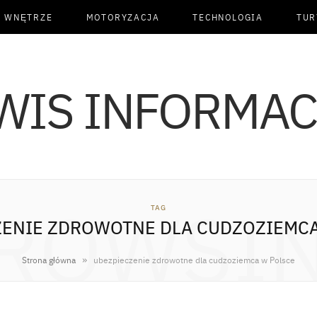
I WNĘTRZE
MOTORYZACJA
TECHNOLOGIA
TUR
ROWSI
TAG
ZENIE ZDROWOTNE DLA CUDZOZIEMCA
»
Strona główna
ubezpieczenie zdrowotne dla cudzoziemca w Polsce