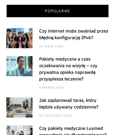
POPULARNE
Czy internet może zwalniać przez
błędną konfigurację IPv6?
21 MAJA 2026
Pakiety medyczne a czas
oczekiwania na wizytę – czy
prywatna opieka naprawdę
przyspiesza leczenie?
8 MARCA 2026
Jak zaplanować taras, który
będzie używany codziennie?
26 STYCZNIA 2026
Czy pakiety medyczne Luxmed
sprawdzają się długoterminowo?