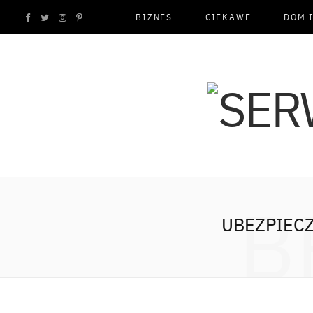
BIZNES
CIEKAWE
DOM 
F
T
I
P
a
w
n
i
c
i
s
n
e
t
t
t
b
t
a
e
o
e
g
r
B
UBEZPIEC
o
r
r
e
k
a
s
m
t