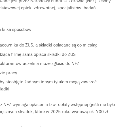
owane jest przez Narodowy Fundusz Zdrowia (NFZ). Osoby
dstawowej opieki zdrowotnej, specjalistów, badań
 kilka sposobów:
cownika do ZUS, a składki opłacane są co miesiąc
ząca firmę sama opłaca składki do ZUS
oktorantów uczelnia może zgłosić do NFZ
zie pracy
by nieobjęte żadnym innym tytułem mogą zawrzeć
ładki
 NFZ wymaga opłacenia tzw. opłaty wstępnej (jeśli nie było
ięcznych składek, które w 2025 roku wynoszą ok. 700 zł.