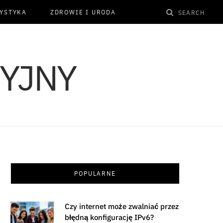
YSTYKA
ZDROWIE I URODA
POPULARNE
Czy internet może zwalniać przez
błędną konfigurację IPv6?