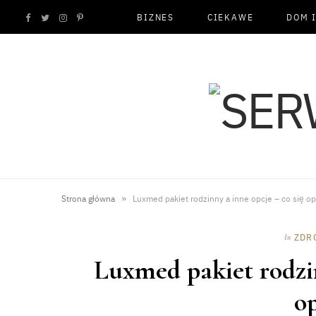
BIZNES
CIEKAWE
DOM 
F
T
I
P
a
w
n
i
c
i
s
n
e
t
t
t
b
t
a
e
o
e
g
r
»
Strona główna
Luxmed pakiet rodzinny a inne opcje – co się op
o
r
r
e
ZDR
In
k
a
s
Luxmed pakiet rodzin
m
t
o