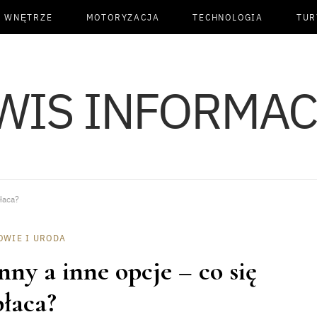
I WNĘTRZE
MOTORYZACJA
TECHNOLOGIA
TUR
łaca?
OWIE I URODA
ny a inne opcje – co się
płaca?