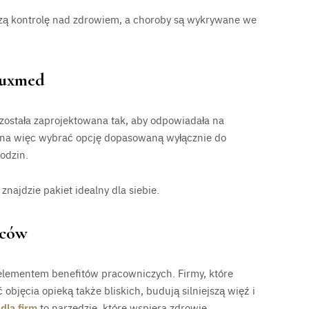
szą kontrolę nad zdrowiem, a choroby są wykrywane we
Luxmed
została zaprojektowana tak, aby odpowiadała na
żna więc wybrać opcję dopasowaną wyłącznie do
rodzin.
znajdzie pakiet idealny dla siebie.
rców
ż elementem benefitów pracowniczych. Firmy, które
jęcia opieką także bliskich, budują silniejszą więź i
dla firm
to narzędzie, które wspiera zdrowie