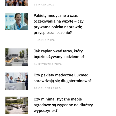
21 MAJA 2026
Pakiety medyczne a czas
oczekiwania na wizytę – czy
prywatna opieka naprawdę
przyspiesza leczenie?
8 MARCA 2026
Jak zaplanować taras, który
będzie używany codziennie?
26 STYCZNIA 2026
Czy pakiety medyczne Luxmed
sprawdzają się długoterminowo?
20 GRUDNIA 2025
Czy minimalistyczne meble
ogrodowe są wygodne na dłuższy
wypoczynek?