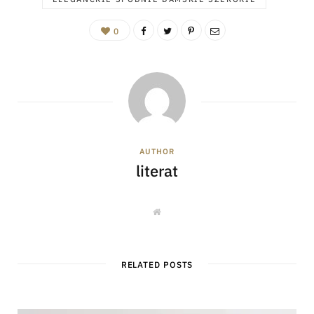
0
AUTHOR
literat
W
e
b
s
i
t
RELATED POSTS
e