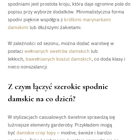
spodniami jest prostota kroju, która daje ogromne pole do
popisu przy wyborze dodatków. Minimalistyczna forma
spodni pięknie współgra z
krótkimi marynarkami
damskimi
lub dłuższymi żakietami.
W zależności od sezonu, można dodać warstwę w
postaci
wełnianych swetrów damskich
lub
lekkich,
bawełnianych koszul damskich
, co doda klasy i
nieco nonszalancji.
Z czym łączyć szerokie spodnie
damskie na co dzień?
W stylizacjach casualowych świetnie sprawdzą się
luźniejsze elementy garderoby. Przykładem mogą
być
damskie crop topy
– modne, świeże i bardzo