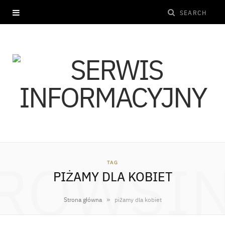
ROWSI
TAG
PIŻAMY DLA KOBIET
»
Strona główna
piżamy dla kobiet