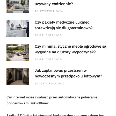
używany codziennie?
26 STYCZNIA 2026
Czy pakiety medyczne Luxmed
sprawdzają się długoterminowo?
20 GRUDNIA 2025
Czy minimalistyczne meble ogrodowe są
wygodne na dłuższy wypoczynek?
10 GRUDNIA 2025
Jak zaplanować przestrzeń w
nowoczesnym przedpokoju loftowym?
19 LISTOPADA 2025
Czy internet może zwalniać przez automatyczne pobieranie
podcastów i muzyki offline?
Szafka RTV loft – jak stworzyć funkcjonalne centrum salonu bez