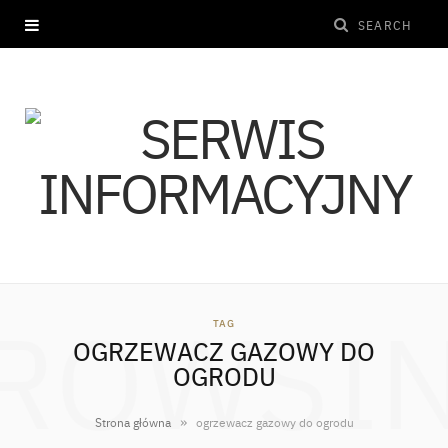
ROWSI
TAG
OGRZEWACZ GAZOWY DO
OGRODU
»
Strona główna
ogrzewacz gazowy do ogrodu