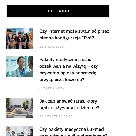
POPULARNE
Czy internet może zwalniać przez
błędną konfigurację IPv6?
21 MAJA 2026
Pakiety medyczne a czas
oczekiwania na wizytę – czy
prywatna opieka naprawdę
przyspiesza leczenie?
8 MARCA 2026
Jak zaplanować taras, który
będzie używany codziennie?
26 STYCZNIA 2026
Czy pakiety medyczne Luxmed
sprawdzają się długoterminowo?