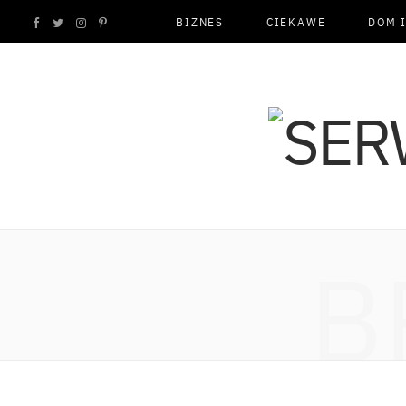
BIZNES
CIEKAWE
DOM 
F
T
I
P
a
w
n
i
c
i
s
n
e
t
t
t
b
t
a
e
o
e
g
r
B
o
r
r
e
k
a
s
m
t