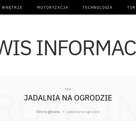
I WNĘTRZE
MOTORYZACJA
TECHNOLOGIA
TUR
ROWSI
TAG
JADALNIA NA OGRODZIE
»
Strona główna
jadalnia na ogrodzie